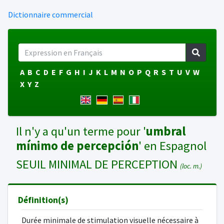
Dictionnaire commercial
A
B
C
D
E
F
G
H
I
J
K
L
M
N
O
P
Q
R
S
T
U
V
W
X
Y
Z
Il n'y a qu'un terme pour '
umbral
mínimo de percepción
' en Espagnol
SEUIL MINIMAL DE PERCEPTION
(loc. m.)
Définition(s)
Durée minimale de stimulation visuelle nécessaire à