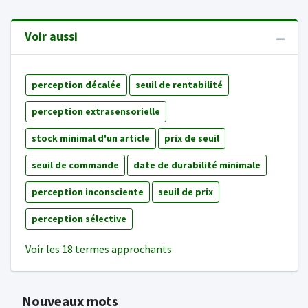
Voir aussi
perception décalée
seuil de rentabilité
perception extrasensorielle
stock minimal d'un article
prix de seuil
seuil de commande
date de durabilité minimale
perception inconsciente
seuil de prix
perception sélective
Voir les 18 termes approchants
Nouveaux mots