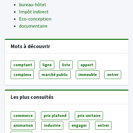
bureau-hôtel
Impôt indirect
Eco-conception
documentaire
Mots à découvrir
comptant
ligne
liste
apport
complexe
marché public
immeuble
entrer
Les plus consultés
commerce
prix plafond
prix unitaire
animation
industrie
engager
entrer