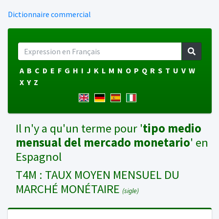
Dictionnaire commercial
A
B
C
D
E
F
G
H
I
J
K
L
M
N
O
P
Q
R
S
T
U
V
W
X
Y
Z
Il n'y a qu'un terme pour '
tipo medio
mensual del mercado monetario
' en
Espagnol
T4M : TAUX MOYEN MENSUEL DU
MARCHÉ MONÉTAIRE
(sigle)