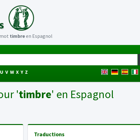
u mot
timbre
en Espagnol
U
V
W
X
Y
Z
our '
timbre
' en Espagnol
Traductions