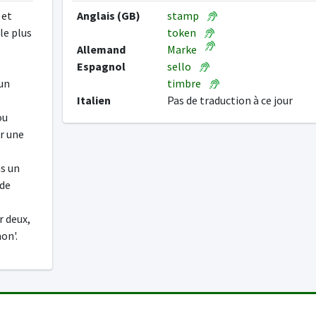
 et
Anglais (GB)
stamp
le plus
token
Allemand
Marke
Espagnol
sello
un
timbre
Italien
Pas de traduction à ce jour
ou
r une
e
ns un
 de
r deux,
on'.