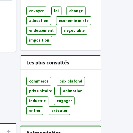
envoyer
loi
change
allocation
économie mixte
endossement
négociable
imposition
Les plus consultés
commerce
prix plafond
prix unitaire
animation
industrie
engager
entrer
exécuter