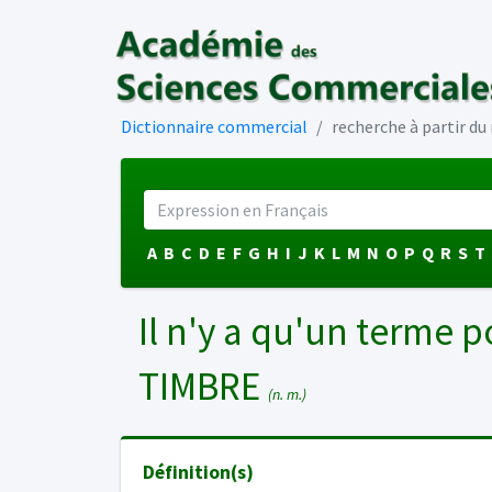
Dictionnaire commercial
recherche à partir d
A
B
C
D
E
F
G
H
I
J
K
L
M
N
O
P
Q
R
S
T
Il n'y a qu'un terme p
TIMBRE
(n. m.)
Définition(s)