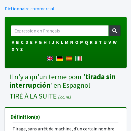
Dictionnaire commercial
A
B
C
D
E
F
G
H
I
J
K
L
M
N
O
P
Q
R
S
T
U
V
W
X
Y
Z
Il n'y a qu'un terme pour '
tirada sin
interrupción
' en Espagnol
TIRÉ À LA SUITE
(loc. m.)
Définition(s)
Tirage, sans arrêt de machine, d'un certain nombre