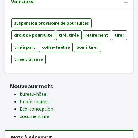
Voir aussi
suspension provisoire de poursuites
droit de poursuite
tiré, tirée
retirement
tirer
tiré à part
coffre-tirelire
bon à tirer
tireur, tireuse
Nouveaux mots
bureau-hôtel
Impôt indirect
Eco-conception
documentaire
Mots à découvrir