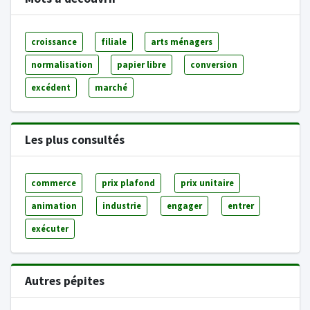
croissance
filiale
arts ménagers
normalisation
papier libre
conversion
excédent
marché
Les plus consultés
commerce
prix plafond
prix unitaire
animation
industrie
engager
entrer
exécuter
Autres pépites