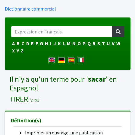
Dictionnaire commercial
A
B
C
D
E
F
G
H
I
J
K
L
M
N
O
P
Q
R
S
T
U
V
W
X
Y
Z
Il n'y a qu'un terme pour '
sacar
' en
Espagnol
TIRER
(v. tr.)
Définition(s)
Imprimer un ouvrage, une publication.