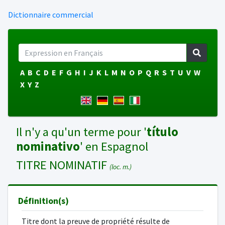
Dictionnaire commercial
A
B
C
D
E
F
G
H
I
J
K
L
M
N
O
P
Q
R
S
T
U
V
W
X
Y
Z
Il n'y a qu'un terme pour '
título
nominativo
' en Espagnol
TITRE NOMINATIF
(loc. m.)
Définition(s)
Titre dont la preuve de propriété résulte de