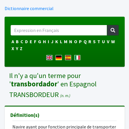
Dictionnaire commercial
A
B
C
D
E
F
G
H
I
J
K
L
M
N
O
P
Q
R
S
T
U
V
W
X
Y
Z
Il n'y a qu'un terme pour
'
transbordador
' en Espagnol
TRANSBORDEUR
(n. m.)
Définition(s)
Navire ayant pour fonction principale de transporter