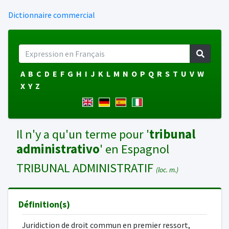
Dictionnaire commercial
A
B
C
D
E
F
G
H
I
J
K
L
M
N
O
P
Q
R
S
T
U
V
W
X
Y
Z
Il n'y a qu'un terme pour '
tribunal
administrativo
' en Espagnol
TRIBUNAL ADMINISTRATIF
(loc. m.)
Définition(s)
Juridiction de droit commun en premier ressort,