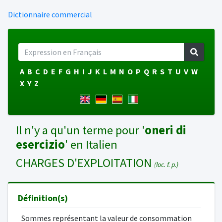
Dictionnaire commercial
A
B
C
D
E
F
G
H
I
J
K
L
M
N
O
P
Q
R
S
T
U
V
W
X
Y
Z
Il n'y a qu'un terme pour '
oneri di
esercizio
' en Italien
CHARGES D'EXPLOITATION
(loc. f. p.)
Définition(s)
Sommes représentant la valeur de consommation