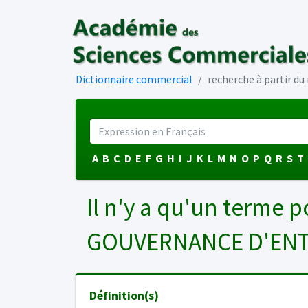
Dictionnaire commercial
recherche à partir d
A
B
C
D
E
F
G
H
I
J
K
L
M
N
O
P
Q
R
S
T
Il n'y a qu'un terme p
GOUVERNANCE D'EN
Définition(s)