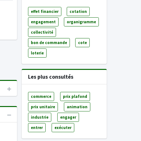
effet financier
cotation
engagement
organigramme
collectivité
bon de commande
cote
loterie
Les plus consultés
commerce
prix plafond
prix unitaire
animation
industrie
engager
entrer
exécuter