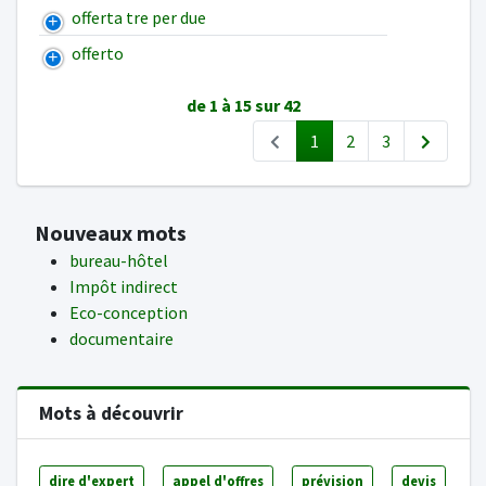
offerta tre per due
offerto
de 1 à 15 sur 42
1
2
3
Nouveaux mots
bureau-hôtel
Impôt indirect
Eco-conception
documentaire
Mots à découvrir
dire d'expert
appel d'offres
prévision
devis