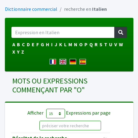
Dictionnaire commercial
recherche en
Italien
A
B
C
D
E
F
G
H
I
J
K
L
M
N
O
P
Q
R
S
T
U
V
W
X
Y
Z
MOTS OU EXPRESSIONS
COMMENÇANT PAR "O"
Afficher
Expressions par page