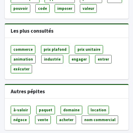
pouvoir
code
imposer
valeur
Les plus consultés
commerce
prix plafond
prix unitaire
animation
industrie
engager
entrer
exécuter
Autres pépites
à-valoir
paquet
domaine
location
négoce
vente
acheter
nom commercial