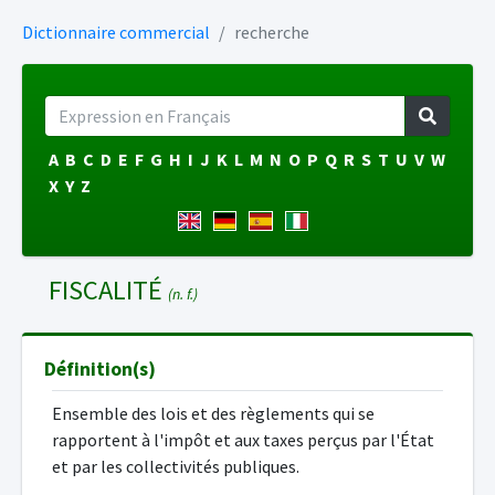
Dictionnaire commercial
recherche
A
B
C
D
E
F
G
H
I
J
K
L
M
N
O
P
Q
R
S
T
U
V
W
X
Y
Z
FISCALITÉ
(n. f.)
Définition(s)
Ensemble des lois et des règlements qui se
rapportent à l'impôt et aux taxes perçus par l'État
et par les collectivités publiques.