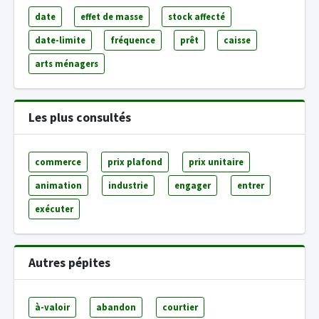
date
effet de masse
stock affecté
date-limite
fréquence
prêt
caisse
arts ménagers
Les plus consultés
commerce
prix plafond
prix unitaire
animation
industrie
engager
entrer
exécuter
Autres pépites
à-valoir
abandon
courtier