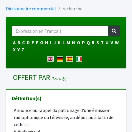
Dictionnaire commercial
recherche
A
B
C
D
E
F
G
H
I
J
K
L
M
N
O
P
Q
R
S
T
U
V
W
X
Y
Z
OFFERT PAR
(loc. adj.)
Définition(s)
Annonce ou rappel du patronage d'une émission
radiophonique ou télévisée, au début ou à la fin de
celle-ci.
V. Audiovisuel.