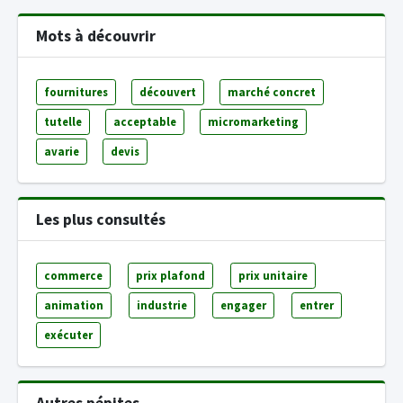
Mots à découvrir
fournitures
découvert
marché concret
tutelle
acceptable
micromarketing
avarie
devis
Les plus consultés
commerce
prix plafond
prix unitaire
animation
industrie
engager
entrer
exécuter