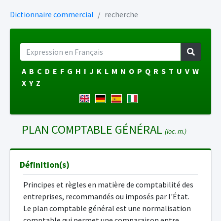
Dictionnaire commercial
recherche
A
B
C
D
E
F
G
H
I
J
K
L
M
N
O
P
Q
R
S
T
U
V
W
X
Y
Z
PLAN COMPTABLE GÉNÉRAL
(loc. m.)
Définition(s)
Principes et règles en matière de comptabilité des
entreprises, recommandés ou imposés par l'État.
Le plan comptable général est une normalisation
comptable qui permet une comparaison entre