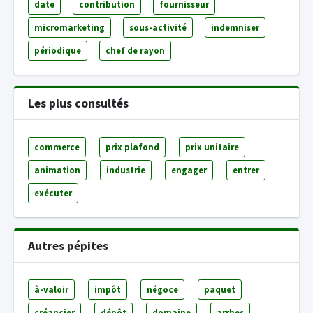
date
contribution
fournisseur
micromarketing
sous-activité
indemniser
périodique
chef de rayon
Les plus consultés
commerce
prix plafond
prix unitaire
animation
industrie
engager
entrer
exécuter
Autres pépites
à-valoir
impôt
négoce
paquet
créancier
dépôt
domaine
arrhes