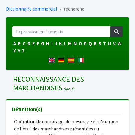
Dictionnaire commercial
recherche
A
B
C
D
E
F
G
H
I
J
K
L
M
N
O
P
Q
R
S
T
U
V
W
X
Y
Z
RECONNAISSANCE DES
MARCHANDISES
(loc. f.)
Définition(s)
Opération de comptage, de mesurage et d'examen
de l'état des marchandises présentées au