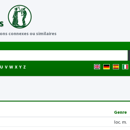
ons connexes ou similaires
U
V
W
X
Y
Z
Genre
loc. m.