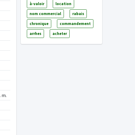
à-valoir
location
nom commercial
rabais
chronique
commandement
arrhes
acheter
. m.