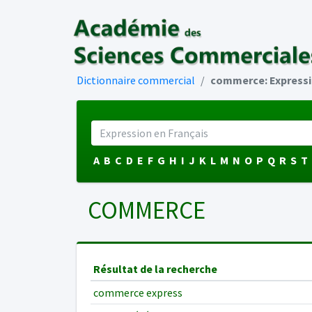
Dictionnaire commercial
commerce: Expressi
A
B
C
D
E
F
G
H
I
J
K
L
M
N
O
P
Q
R
S
T
COMMERCE
Résultat de la recherche
commerce express