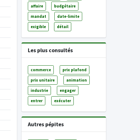
affaire
budgétaire
mandat
date-limite
exigible
détail
Les plus consultés
commerce
prix plafond
prix unitaire
animation
industrie
engager
entrer
exécuter
Autres pépites