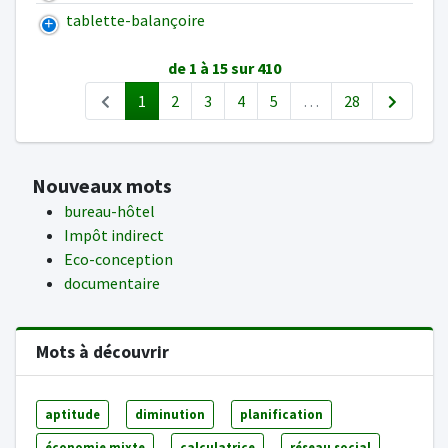
tablette-balançoire
de 1 à 15 sur 410
1
2
3
4
5
…
28
Nouveaux mots
bureau-hôtel
Impôt indirect
Eco-conception
documentaire
Mots à découvrir
aptitude
diminution
planification
économie mixte
calculatrice
réseau social