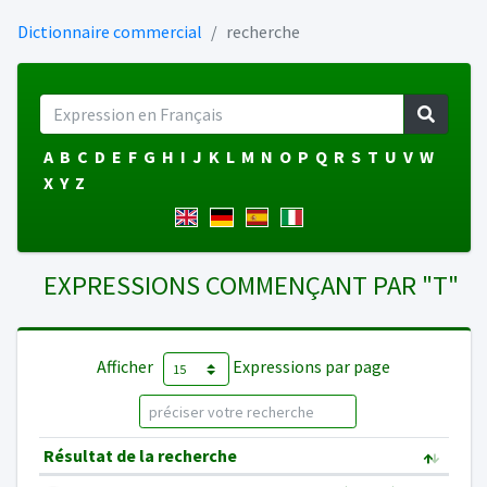
Dictionnaire commercial
recherche
A
B
C
D
E
F
G
H
I
J
K
L
M
N
O
P
Q
R
S
T
U
V
W
X
Y
Z
EXPRESSIONS COMMENÇANT PAR "T"
Afficher
Expressions par page
Résultat de la recherche