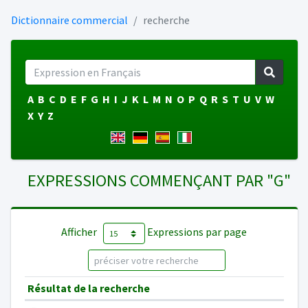
Dictionnaire commercial
recherche
A
B
C
D
E
F
G
H
I
J
K
L
M
N
O
P
Q
R
S
T
U
V
W
X
Y
Z
EXPRESSIONS COMMENÇANT PAR "G"
Afficher
Expressions par page
Résultat de la recherche