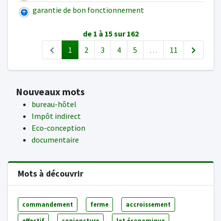
garantie de bon fonctionnement
de 1 à 15 sur 162
1
2
3
4
5
…
11
Nouveaux mots
bureau-hôtel
Impôt indirect
Eco-conception
documentaire
Mots à découvrir
commandement
ferme
accroissement
effectif
conjoncture
lot économique