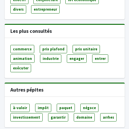
divers
entrepreneur
Les plus consultés
commerce
prix plafond
prix unitaire
animation
industrie
engager
entrer
exécuter
Autres pépites
à-valoir
impôt
paquet
négoce
investissement
garantir
domaine
arrhes