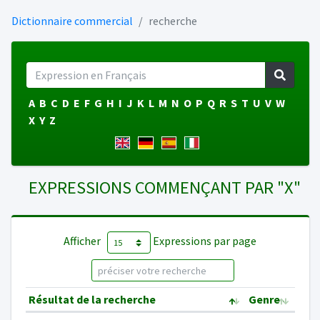
Dictionnaire commercial
recherche
A
B
C
D
E
F
G
H
I
J
K
L
M
N
O
P
Q
R
S
T
U
V
W
X
Y
Z
EXPRESSIONS COMMENÇANT PAR "X"
Afficher
Expressions par page
Résultat de la recherche
Genre