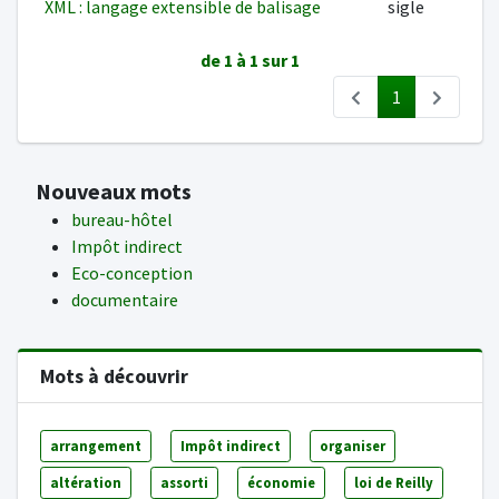
XML : langage extensible de balisage
sigle
de 1 à 1 sur 1
1
Nouveaux mots
bureau-hôtel
Impôt indirect
Eco-conception
documentaire
Mots à découvrir
arrangement
Impôt indirect
organiser
altération
assorti
économie
loi de Reilly