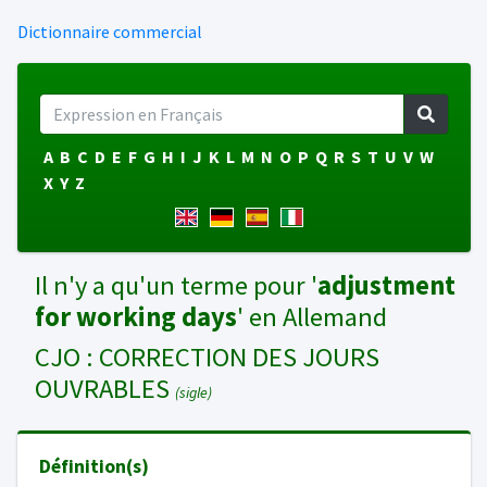
Dictionnaire commercial
A
B
C
D
E
F
G
H
I
J
K
L
M
N
O
P
Q
R
S
T
U
V
W
X
Y
Z
Il n'y a qu'un terme pour '
adjustment
for working days
' en Allemand
CJO : CORRECTION DES JOURS
OUVRABLES
(sigle)
Définition(s)