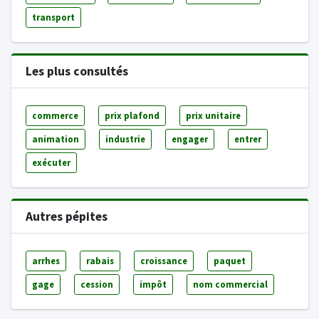
transport
Les plus consultés
commerce
prix plafond
prix unitaire
animation
industrie
engager
entrer
exécuter
Autres pépites
arrhes
rabais
croissance
paquet
gage
cession
impôt
nom commercial