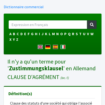
Dictionnaire commercial
A
B
C
D
E
F
G
H
I
J
K
L
M
N
O
P
Q
R
S
T
U
V
W
X
Y
Z
Il n'y a qu'un terme pour
'
Zustimmungsklausel
' en Allemand
CLAUSE D'AGRÉMENT
(loc. f.)
Définition(s)
Clause des statuts d'une société qui oblige l'associé