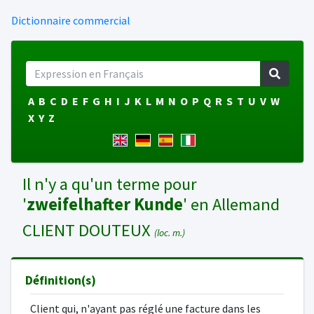
Dictionnaire commercial
A
B
C
D
E
F
G
H
I
J
K
L
M
N
O
P
Q
R
S
T
U
V
W
X
Y
Z
Il n'y a qu'un terme pour
'
zweifelhafter Kunde
' en Allemand
CLIENT DOUTEUX
(loc. m.)
Définition(s)
Client qui, n'ayant pas réglé une facture dans les