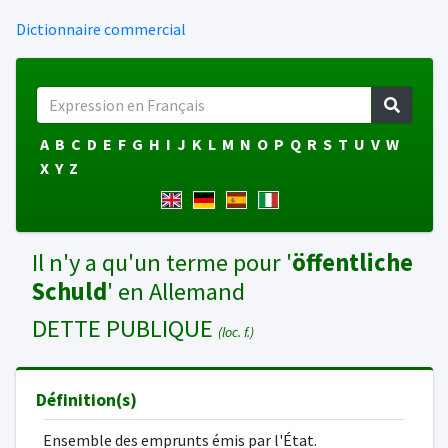
Dictionnaire commercial
A
B
C
D
E
F
G
H
I
J
K
L
M
N
O
P
Q
R
S
T
U
V
W
X
Y
Z
Il n'y a qu'un terme pour '
öffentliche
Schuld
' en Allemand
DETTE PUBLIQUE
(loc. f.)
Définition(s)
Ensemble des emprunts émis par l'État.