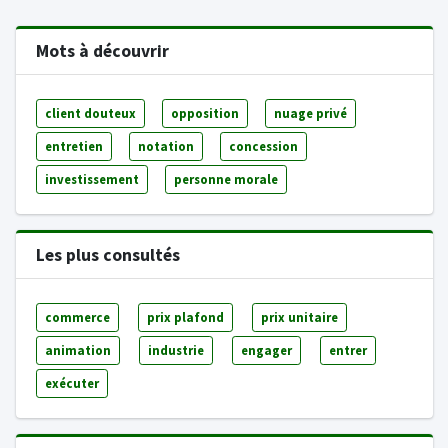
Mots à découvrir
client douteux
opposition
nuage privé
entretien
notation
concession
investissement
personne morale
Les plus consultés
commerce
prix plafond
prix unitaire
animation
industrie
engager
entrer
exécuter