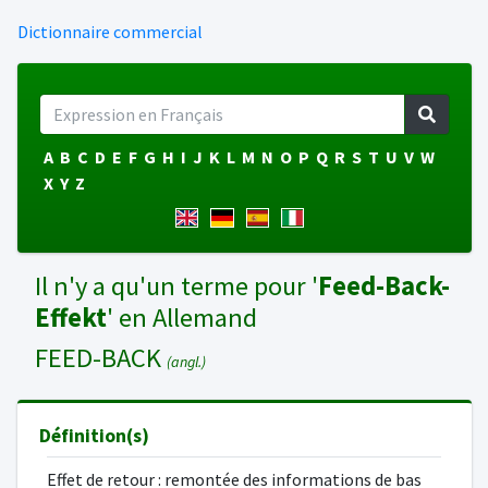
Dictionnaire commercial
A
B
C
D
E
F
G
H
I
J
K
L
M
N
O
P
Q
R
S
T
U
V
W
X
Y
Z
Il n'y a qu'un terme pour '
Feed-Back-
Effekt
' en Allemand
FEED-BACK
(angl.)
Définition(s)
Effet de retour : remontée des informations de bas