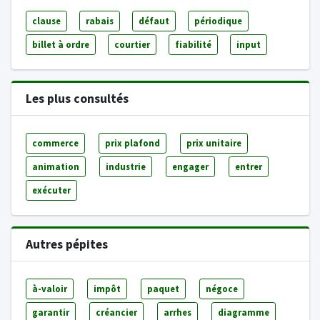
clause
rabais
défaut
périodique
billet à ordre
courtier
fiabilité
input
Les plus consultés
commerce
prix plafond
prix unitaire
animation
industrie
engager
entrer
exécuter
Autres pépites
à-valoir
impôt
paquet
négoce
garantir
créancier
arrhes
diagramme