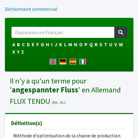
Dictionnaire commercial
A
B
C
D
E
F
G
H
I
J
K
L
M
N
O
P
Q
R
S
T
U
V
W
X
Y
Z
Il n'y a qu'un terme pour
'
angespannter Fluss
' en Allemand
FLUX TENDU
(loc. m.)
Définition(s)
Méthode d'optimisation de la chaine de production