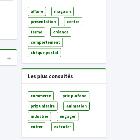
affaire
magasin
présentation
centre
terme
créance
comportement
chèque postal
Les plus consultés
commerce
prix plafond
prix unitaire
animation
industrie
engager
entrer
exécuter