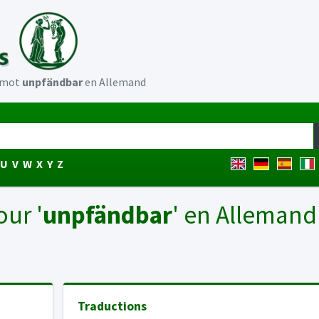
u mot
unpfändbar
en Allemand
U
V
W
X
Y
Z
our '
unpfändbar
' en Allemand
Traductions