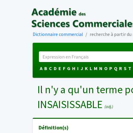
Dictionnaire commercial
recherche à partir d
A
B
C
D
E
F
G
H
I
J
K
L
M
N
O
P
Q
R
S
T
Il n'y a qu'un terme p
INSAISISSABLE
(adj.)
Définition(s)