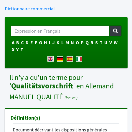
Dictionnaire commercial
A
B
C
D
E
F
G
H
I
J
K
L
M
N
O
P
Q
R
S
T
U
V
W
X
Y
Z
Il n'y a qu'un terme pour
'
Qualitätsvorschrift
' en Allemand
MANUEL QUALITÉ
(loc. m.)
Définition(s)
Document décrivant les dispositions générales