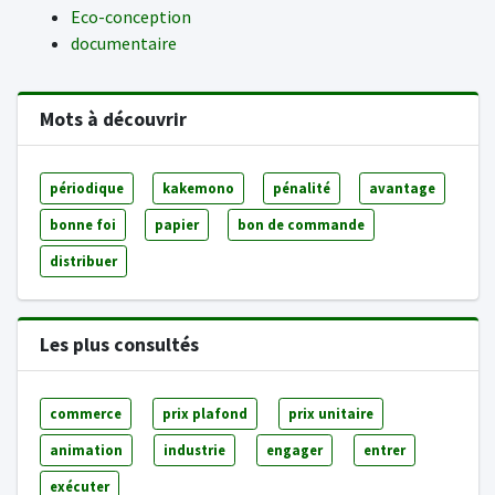
Eco-conception
documentaire
Mots à découvrir
périodique
kakemono
pénalité
avantage
bonne foi
papier
bon de commande
distribuer
Les plus consultés
commerce
prix plafond
prix unitaire
animation
industrie
engager
entrer
exécuter