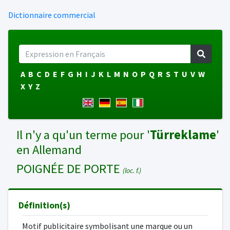
Dictionnaire commercial
A
B
C
D
E
F
G
H
I
J
K
L
M
N
O
P
Q
R
S
T
U
V
W
X
Y
Z
Il n'y a qu'un terme pour '
Türreklame
'
en Allemand
POIGNÉE DE PORTE
(loc. f.)
Définition(s)
Motif publicitaire symbolisant une marque ou un