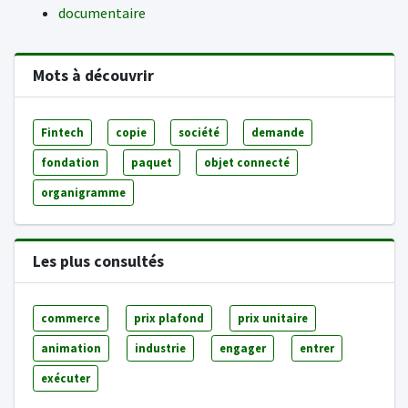
documentaire
Mots à découvrir
Fintech
copie
société
demande
fondation
paquet
objet connecté
organigramme
Les plus consultés
commerce
prix plafond
prix unitaire
animation
industrie
engager
entrer
exécuter