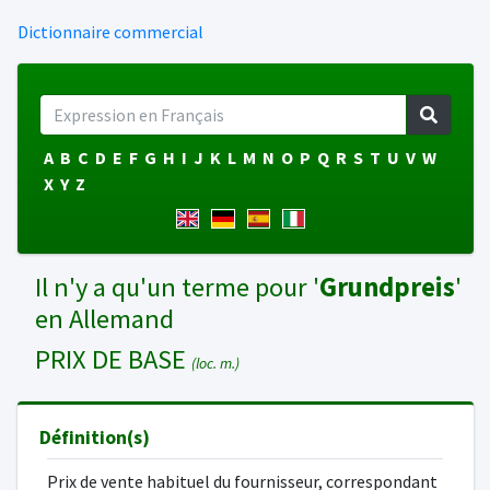
Dictionnaire commercial
A
B
C
D
E
F
G
H
I
J
K
L
M
N
O
P
Q
R
S
T
U
V
W
X
Y
Z
Il n'y a qu'un terme pour '
Grundpreis
'
en Allemand
PRIX DE BASE
(loc. m.)
Définition(s)
Prix de vente habituel du fournisseur, correspondant