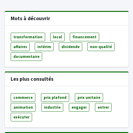
Mots à découvrir
transformation
local
financement
affaires
intérim
dividende
non-qualité
documentaire
Les plus consultés
commerce
prix plafond
prix unitaire
animation
industrie
engager
entrer
exécuter