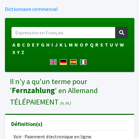
Dictionnaire commercial
A
B
C
D
E
F
G
H
I
J
K
L
M
N
O
P
Q
R
S
T
U
V
W
X
Y
Z
Il n'y a qu'un terme pour
'
Fernzahlung
' en Allemand
TÉLÉPAIEMENT
(n. m.)
Définition(s)
Voir : Paiement électronique en ligne.