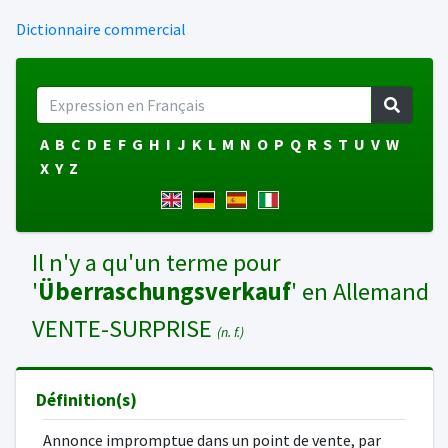
Dictionnaire commercial
A
B
C
D
E
F
G
H
I
J
K
L
M
N
O
P
Q
R
S
T
U
V
W
X
Y
Z
Il n'y a qu'un terme pour
'
Überraschungsverkauf
' en Allemand
VENTE-SURPRISE
(n. f.)
Définition(s)
Annonce impromptue dans un point de vente, par