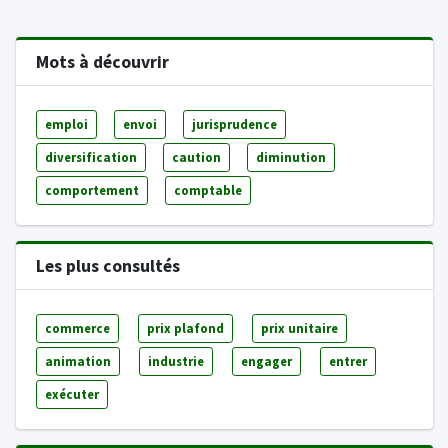
Mots à découvrir
emploi
envoi
jurisprudence
diversification
caution
diminution
comportement
comptable
Les plus consultés
commerce
prix plafond
prix unitaire
animation
industrie
engager
entrer
exécuter