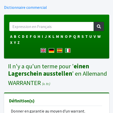
Dictionnaire commercial
A
B
C
D
E
F
G
H
I
J
K
L
M
N
O
P
Q
R
S
T
U
V
W
X
Y
Z
Il n'y a qu'un terme pour '
einen
Lagerschein ausstellen
' en Allemand
WARRANTER
(v. tr.)
Définition(s)
Donner en garantie au moyen d'un warrant.