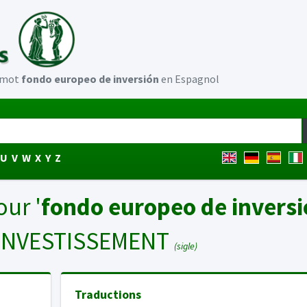
u mot
fondo europeo de inversión
en Espagnol
U
V
W
X
Y
Z
our '
fondo europeo de invers
INVESTISSEMENT
(sigle)
Traductions