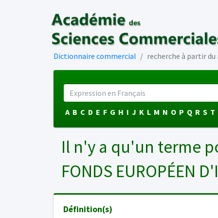
Dictionnaire commercial
recherche à partir d
A
B
C
D
E
F
G
H
I
J
K
L
M
N
O
P
Q
R
S
T
Il n'y a qu'un terme p
FONDS EUROPÉEN D'
Définition(s)