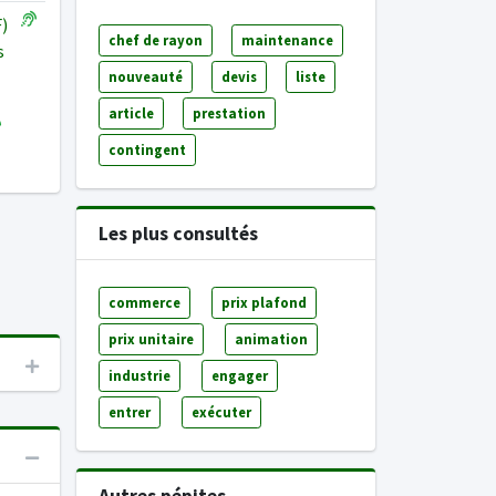
F)
chef de rayon
maintenance
s
nouveauté
devis
liste
article
prestation
contingent
Les plus consultés
commerce
prix plafond
prix unitaire
animation
industrie
engager
entrer
exécuter