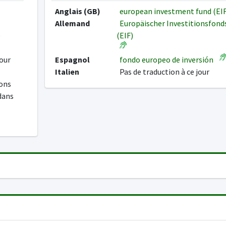
Anglais (GB)
european investment fund (EI
Allemand
Europäischer Investitionsfond
e
(EIF)
pour
Espagnol
fondo europeo de inversión
Italien
Pas de traduction à ce jour
ions
dans