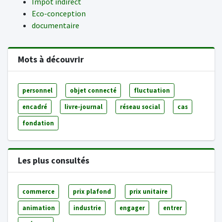
Impôt indirect
Eco-conception
documentaire
Mots à découvrir
personnel
objet connecté
fluctuation
encadré
livre-journal
réseau social
cas
fondation
Les plus consultés
commerce
prix plafond
prix unitaire
animation
industrie
engager
entrer