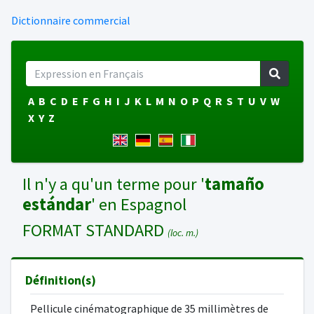
Dictionnaire commercial
A
B
C
D
E
F
G
H
I
J
K
L
M
N
O
P
Q
R
S
T
U
V
W
X
Y
Z
Il n'y a qu'un terme pour '
tamaño
estándar
' en Espagnol
FORMAT STANDARD
(loc. m.)
Définition(s)
Pellicule cinématographique de 35 millimètres de