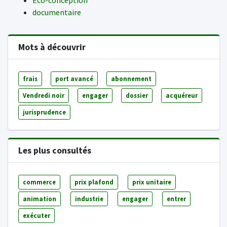
Eco-conception
documentaire
Mots à découvrir
frais
port avancé
abonnement
Vendredi noir
engager
dossier
acquéreur
jurisprudence
Les plus consultés
commerce
prix plafond
prix unitaire
animation
industrie
engager
entrer
exécuter