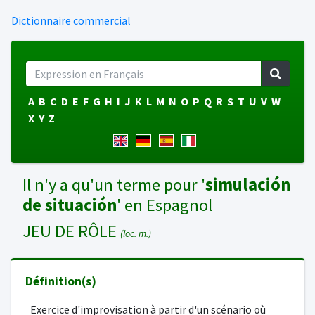
Dictionnaire commercial
A
B
C
D
E
F
G
H
I
J
K
L
M
N
O
P
Q
R
S
T
U
V
W
X
Y
Z
Il n'y a qu'un terme pour '
simulación
de situación
' en Espagnol
JEU DE RÔLE
(loc. m.)
Définition(s)
Exercice d'improvisation à partir d'un scénario où