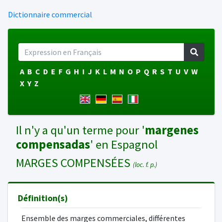
Dictionnaire commercial
A
B
C
D
E
F
G
H
I
J
K
L
M
N
O
P
Q
R
S
T
U
V
W
X
Y
Z
Il n'y a qu'un terme pour '
margenes
compensadas
' en Espagnol
MARGES COMPENSÉES
(loc. f. p.)
Définition(s)
Ensemble des marges commerciales, différentes