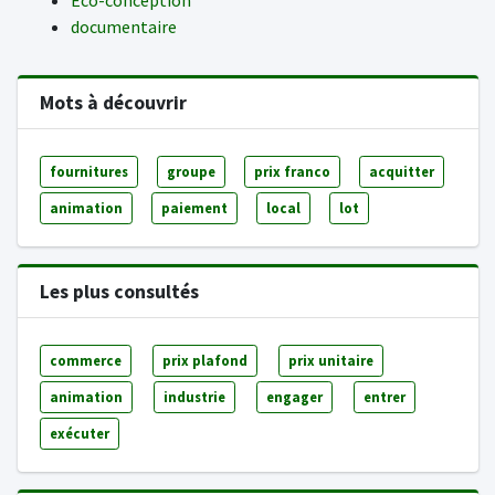
Eco-conception
documentaire
Mots à découvrir
fournitures
groupe
prix franco
acquitter
animation
paiement
local
lot
Les plus consultés
commerce
prix plafond
prix unitaire
animation
industrie
engager
entrer
exécuter