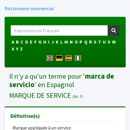
Dictionnaire commercial
A
B
C
D
E
F
G
H
I
J
K
L
M
N
O
P
Q
R
S
T
U
V
W
X
Y
Z
Il n'y a qu'un terme pour '
marca de
servicio
' en Espagnol
MARQUE DE SERVICE
(loc. f.)
Définition(s)
Marque appliquée à un service.