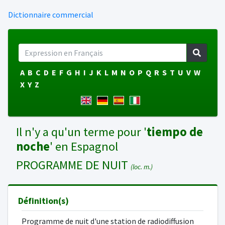
Dictionnaire commercial
A
B
C
D
E
F
G
H
I
J
K
L
M
N
O
P
Q
R
S
T
U
V
W
X
Y
Z
Il n'y a qu'un terme pour '
tiempo de
noche
' en Espagnol
PROGRAMME DE NUIT
(loc. m.)
Définition(s)
Programme de nuit d'une station de radiodiffusion