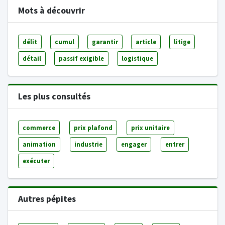
Mots à découvrir
délit
cumul
garantir
article
litige
détail
passif exigible
logistique
Les plus consultés
commerce
prix plafond
prix unitaire
animation
industrie
engager
entrer
exécuter
Autres pépites