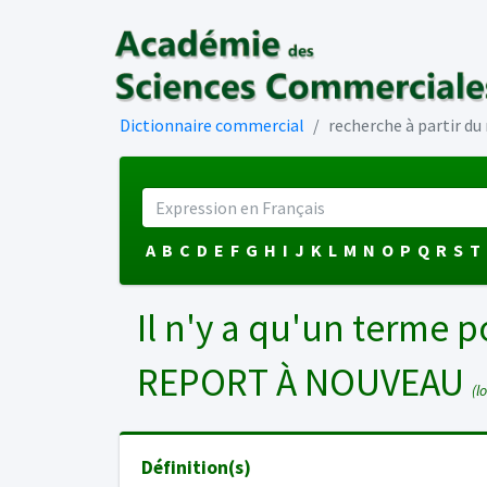
Dictionnaire commercial
recherche à partir d
A
B
C
D
E
F
G
H
I
J
K
L
M
N
O
P
Q
R
S
T
Il n'y a qu'un terme p
REPORT À NOUVEAU
(l
Définition(s)