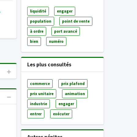
liquidité
engager
population
point de vente
à ordre
port avancé
bien
numéro
Les plus consultés
commerce
prix plafond
prix unitaire
animation
industrie
engager
entrer
exécuter