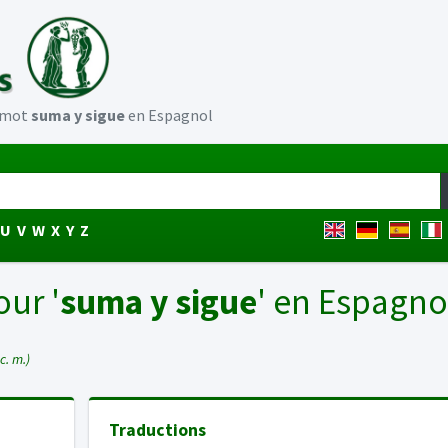
u mot
suma y sigue
en Espagnol
U
V
W
X
Y
Z
our '
suma y sigue
' en Espagno
oc. m.)
Traductions