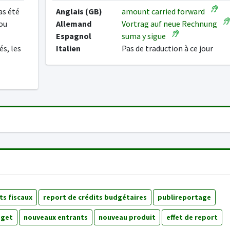
as été
Anglais (GB)
amount carried forward
 ou
Allemand
Vortrag auf neue Rechnung
Espagnol
suma y sigue
s, les
Italien
Pas de traduction à ce jour
ts fiscaux
report de crédits budgétaires
publireportage
dget
nouveaux entrants
nouveau produit
effet de report