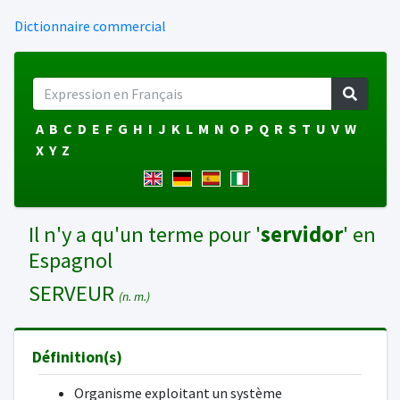
Dictionnaire commercial
A
B
C
D
E
F
G
H
I
J
K
L
M
N
O
P
Q
R
S
T
U
V
W
X
Y
Z
Il n'y a qu'un terme pour '
servidor
' en
Espagnol
SERVEUR
(n. m.)
Définition(s)
Organisme exploitant un système