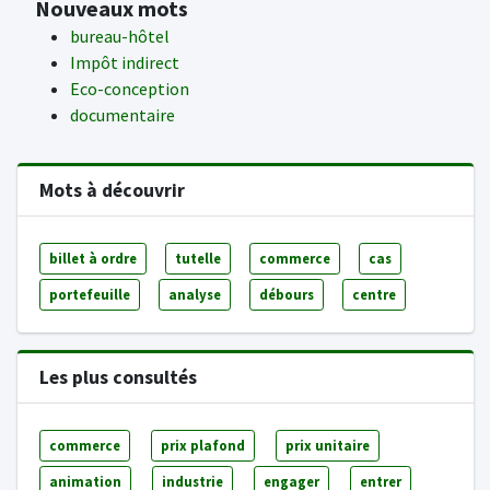
Nouveaux mots
bureau-hôtel
Impôt indirect
Eco-conception
documentaire
Mots à découvrir
billet à ordre
tutelle
commerce
cas
portefeuille
analyse
débours
centre
Les plus consultés
commerce
prix plafond
prix unitaire
animation
industrie
engager
entrer