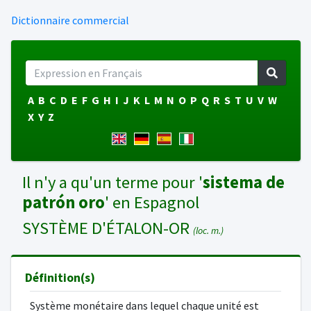
Dictionnaire commercial
A
B
C
D
E
F
G
H
I
J
K
L
M
N
O
P
Q
R
S
T
U
V
W
X
Y
Z
Il n'y a qu'un terme pour '
sistema de
patrón oro
' en Espagnol
SYSTÈME D'ÉTALON-OR
(loc. m.)
Définition(s)
Système monétaire dans lequel chaque unité est