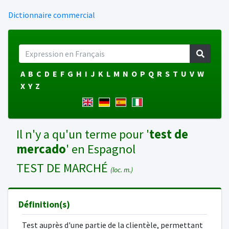
Dictionnaire commercial
A
B
C
D
E
F
G
H
I
J
K
L
M
N
O
P
Q
R
S
T
U
V
W
X
Y
Z
Il n'y a qu'un terme pour '
test de
mercado
' en Espagnol
TEST DE MARCHÉ
(loc. m.)
Définition(s)
Test auprès d'une partie de la clientèle, permettant