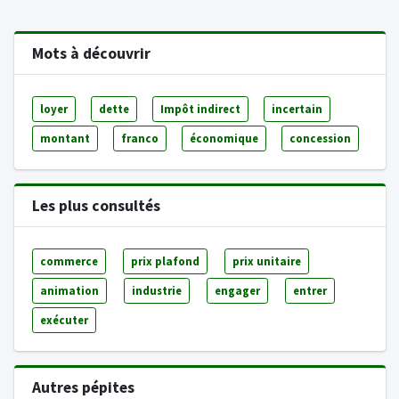
Mots à découvrir
loyer
dette
Impôt indirect
incertain
montant
franco
économique
concession
Les plus consultés
commerce
prix plafond
prix unitaire
animation
industrie
engager
entrer
exécuter
Autres pépites