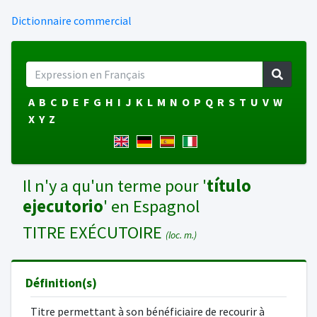
Dictionnaire commercial
A
B
C
D
E
F
G
H
I
J
K
L
M
N
O
P
Q
R
S
T
U
V
W
X
Y
Z
Il n'y a qu'un terme pour '
título
ejecutorio
' en Espagnol
TITRE EXÉCUTOIRE
(loc. m.)
Définition(s)
Titre permettant à son bénéficiaire de recourir à