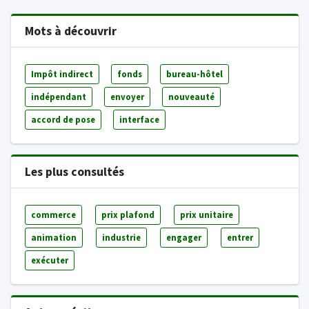
Mots à découvrir
Impôt indirect
fonds
bureau-hôtel
indépendant
envoyer
nouveauté
accord de pose
interface
Les plus consultés
commerce
prix plafond
prix unitaire
animation
industrie
engager
entrer
exécuter