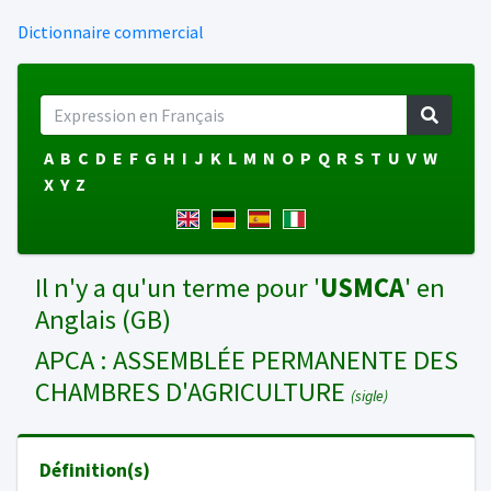
Dictionnaire commercial
A
B
C
D
E
F
G
H
I
J
K
L
M
N
O
P
Q
R
S
T
U
V
W
X
Y
Z
Il n'y a qu'un terme pour '
USMCA
' en
Anglais (GB)
APCA : ASSEMBLÉE PERMANENTE DES
CHAMBRES D'AGRICULTURE
(sigle)
Définition(s)