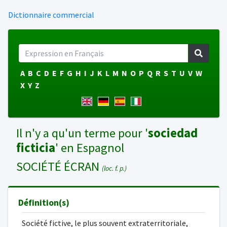
Dictionnaire commercial
A
B
C
D
E
F
G
H
I
J
K
L
M
N
O
P
Q
R
S
T
U
V
W
X
Y
Z
Il n'y a qu'un terme pour '
sociedad
ficticia
' en Espagnol
SOCIÉTÉ ÉCRAN
(loc. f. p.)
Définition(s)
Société fictive, le plus souvent extraterritoriale,