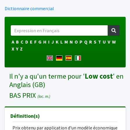
Dictionnaire commercial
A
B
C
D
E
F
G
H
I
J
K
L
M
N
O
P
Q
R
S
T
U
V
W
X
Y
Z
Il n'y a qu'un terme pour '
Low cost
' en
Anglais (GB)
BAS PRIX
(loc. m.)
Définition(s)
Prix obtenu par application d'un modèle économique