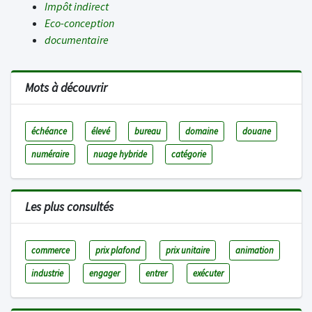
Impôt indirect
Eco-conception
documentaire
Mots à découvrir
échéance
élevé
bureau
domaine
douane
numéraire
nuage hybride
catégorie
Les plus consultés
commerce
prix plafond
prix unitaire
animation
industrie
engager
entrer
exécuter