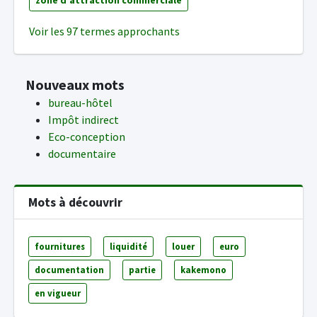
zone d'attraction commerciale
Voir les 97 termes approchants
Nouveaux mots
bureau-hôtel
Impôt indirect
Eco-conception
documentaire
Mots à découvrir
fournitures
liquidité
louer
euro
documentation
partie
kakemono
en vigueur