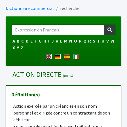
Dictionnaire commercial
recherche
A
B
C
D
E
F
G
H
I
J
K
L
M
N
O
P
Q
R
S
T
U
V
W
X
Y
Z
ACTION DIRECTE
(loc. f.)
Définition(s)
Action exercée par un créancier en son nom
personnel et dirigée contre un contractant de son
débiteur.
En matière de marchés, le sous-traitant a une