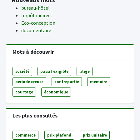
bureau-hôtel
Impôt indirect
Eco-conception
documentaire
Mots à découvrir
société
passif exigible
litige
période creuse
contrepartie
mémoire
courtage
économique
Les plus consultés
commerce
prix plafond
prix unitaire