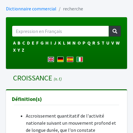
Dictionnaire commercial
recherche
A
B
C
D
E
F
G
H
I
J
K
L
M
N
O
P
Q
R
S
T
U
V
W
X
Y
Z
CROISSANCE
(n. f.)
Définition(s)
Accroissement quantitatif de l'activité
nationale suivant un mouvement profond et
de longue durée, que l'on constate