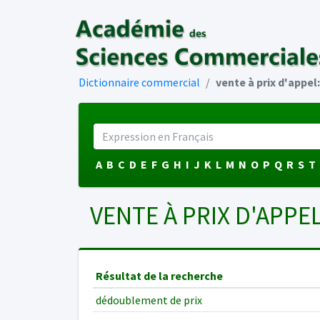
Dictionnaire commercial
vente à prix d'appel
A
B
C
D
E
F
G
H
I
J
K
L
M
N
O
P
Q
R
S
T
VENTE À PRIX D'APPE
Résultat de la recherche
dédoublement de prix