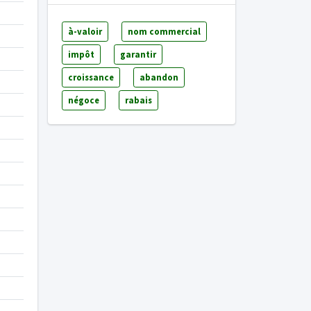
à-valoir
nom commercial
impôt
garantir
croissance
abandon
négoce
rabais