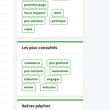
première page
force majeure
désir
prix unitaire
politique
copie
Les plus consultés
commerce
prix plafond
prix unitaire
animation
industrie
engager
entrer
exécuter
Autres pépites