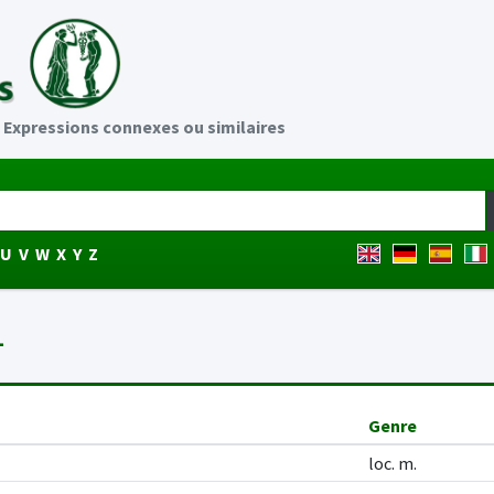
: Expressions connexes ou similaires
U
V
W
X
Y
Z
L
Genre
loc. m.