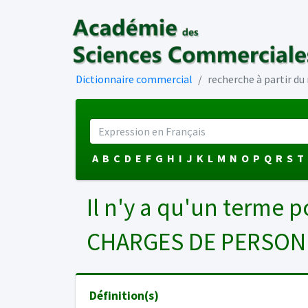
Dictionnaire commercial
recherche à partir d
A
B
C
D
E
F
G
H
I
J
K
L
M
N
O
P
Q
R
S
T
Il n'y a qu'un terme p
CHARGES DE PERSO
Définition(s)