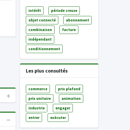
intérêt
période creuse
objet connecté
abonnement
combinaison
facture
indépendant
conditionnement
Les plus consultés
commerce
prix plafond
prix unitaire
animation
industrie
engager
entrer
exécuter