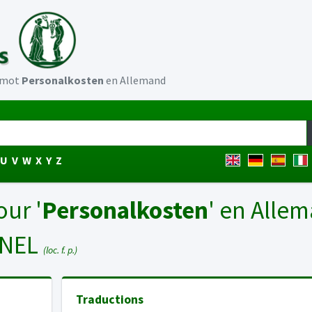
u mot
Personalkosten
en Allemand
U
V
W
X
Y
Z
our '
Personalkosten
' en Alle
NNEL
(loc. f. p.)
Traductions